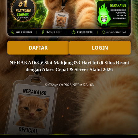
DAFTAR
LOGIN
NERAKA168 ⚡ Slot Mahjong333 Hari Ini di Situs Resmi
dengan Akses Cepat & Server Stabil 2026
© Copyright 2026
NERAKA168